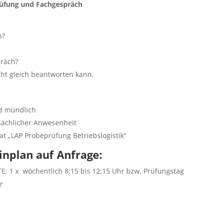
rüfung und Fachgespräch
h?
präch?
cht gleich beantworten kann.
nd mündlich
sächlicher Anwesenheit
at „LAP Probeprüfung Betriebslogistik“
inplan auf Anfrage:
TE: 1 x wöchentlich 8:15 bis 12:15 Uhr bzw. Prüfungstag
r