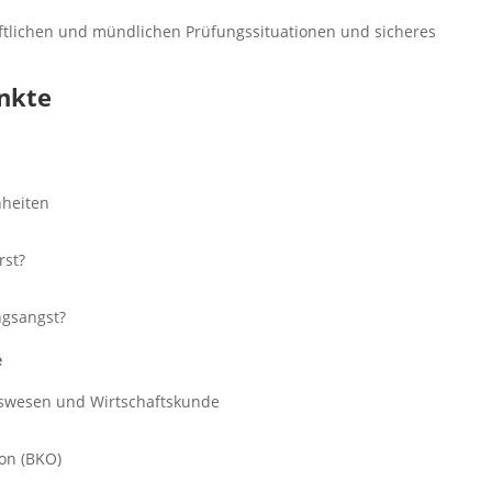
riftlichen und mündlichen Prüfungssituationen und sicheres
nkte
nheiten
rst?
ngsangst?
e
swesen und Wirtschaftskunde
on (BKO)