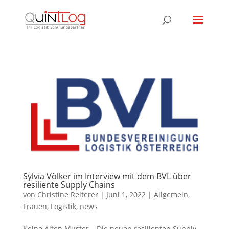
Sylvia Völker im Interview mit dem BVL über
resiliente Supply Chains
von
Christine Reiterer
|
Juni 1, 2022
|
Allgemein
,
Frauen
,
Logistik
,
news
Keine Alten Muster – Die neuen resilienten Supply