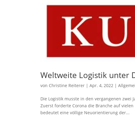
Weltweite Logistik unter 
von
Christine Reiterer
|
Apr. 4, 2022
|
Allgeme
Die Logistik musste in den vergangenen zwei J
Zuerst forderte Corona die Branche auf viel
bedeutet eine völlige Neuorientierung der...