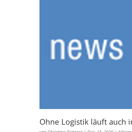
Ohne Logistik läuft auch i
von
Christine Reiterer
|
Dez. 15, 2020
|
Allgem