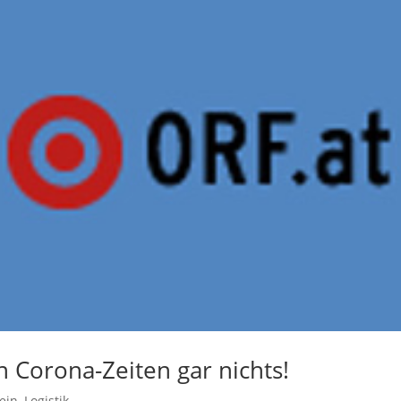
n Corona-Zeiten gar nichts!
ein
,
Logistik