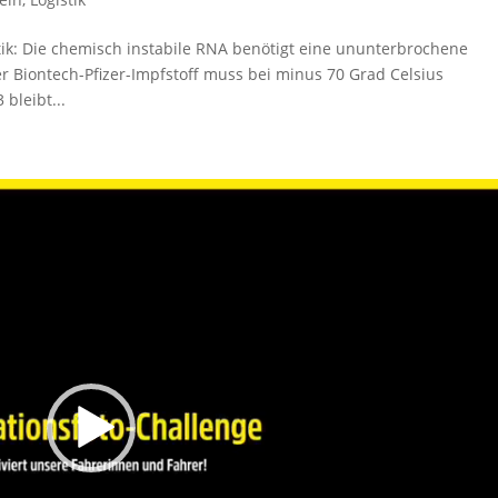
stik: Die chemisch instabile RNA benötigt eine ununterbrochene
r Biontech-Pfizer-Impfstoff muss bei minus 70 Grad Celsius
bleibt...