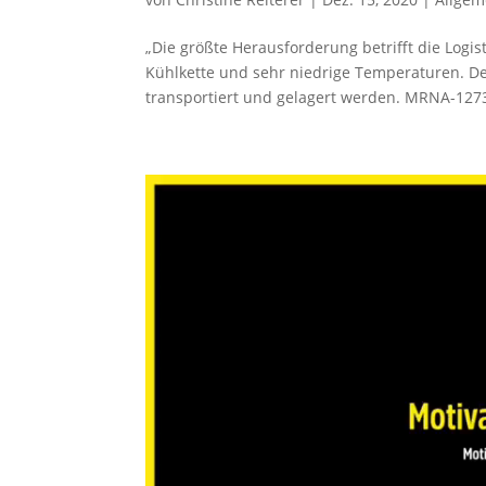
„Die größte Herausforderung betrifft die Logi
Kühlkette und sehr niedrige Temperaturen. De
transportiert und gelagert werden. MRNA-1273 
Video-
Player