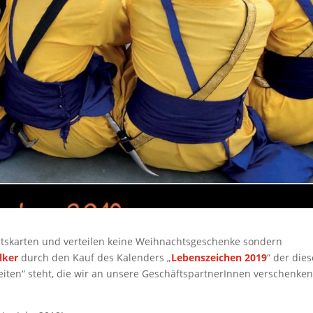
htskarten und verteilen keine Weihnachtsgeschenke sondern
lker
durch den Kauf des Kalenders „
Lebenszeichen 2019
“ der die
ten“ steht, die wir an unsere GeschäftspartnerInnen verschenken