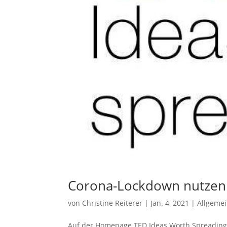
Corona-Lockdown nutzen u
von
Christine Reiterer
|
Jan. 4, 2021
|
Allgeme
Auf der Homepage TED Ideas Worth Spreading f