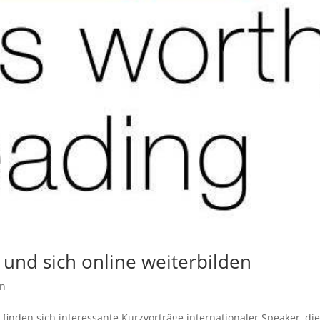
nd sich online weiterbilden
in
inden sich interessante Kurzvorträge internationaler Speaker, di