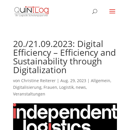
20./21.09.2023: Digital
Efficiency – Efficiency and
Sustainability through
Digitalization
von
Christine Reiterer
|
Aug. 29, 2023
|
Allgemein
,
Digitalisierung
,
Frauen
,
Logistik
,
news
,
Veranstaltungen