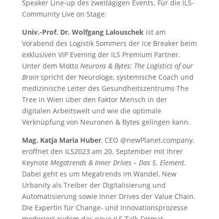
Speaker Line-up des zweitägigen Events. Für die ILS-
Community Live on Stage:
Univ.-Prof. Dr. Wolfgang Lalouschek
ist am
Vorabend des Logistik Sommers der Ice Breaker beim
exklusiven VIP Evening der ILS Premium Partner.
Unter dem Motto
Neurons & Bytes: The Logistics of our
Brain
spricht der Neurologe, systemische Coach und
medizinische Leiter des Gesundheitszentrums The
Tree in Wien über den Faktor Mensch in der
digitalen Arbeitswelt und wie die optimale
Verknüpfung von Neuronen & Bytes gelingen kann.
Mag. Katja Maria Huber
, CEO @newPlanet.company,
eröffnet den ILS2023 am 20. September mit ihrer
Keynote
Megatrends & Inner Drives – Das 5. Element.
Dabei geht es um Megatrends im Wandel, New
Urbanity als Treiber der Digitalisierung und
Automatisierung sowie Inner Drives der Value Chain.
Die Expertin für Change- und Innovationsprozesse
moderiert zudem das neue ILS Talk-Format