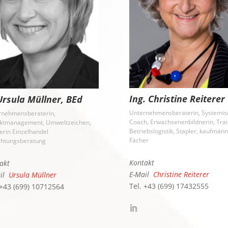
Ing. Christine Reiterer
Ursula Müllner, BEd
Unternehmensberaterin, Systemis
rnehmensberaterin,
Coach, Erwachsenenbildnerin, Trai
ektmanagement, Umweltzeichen,
Betriebslogistik, Stapler, kaufmän
erin Einzelhandel
Fächer
chtungsberatung
Kontakt
akt
E-Mail
Christine Reiterer
ail
Ursula Müllner
Tel. +43 (699) 17432555
 +43 (699) 10712564