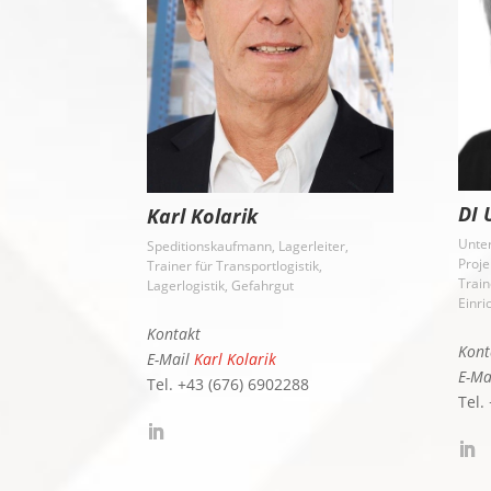
DI 
Karl Kolarik
Unte
Speditionskaufmann, Lagerleiter,
Proj
Trainer für Transportlogistik,
Train
Lagerlogistik, Gefahrgut
Einri
Kontakt
Kont
E-Mail
Karl Kolarik
E-M
Tel. +43 (676) 6902288
Tel.