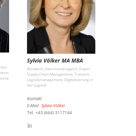
Sylvia Völker MA MBA
cher
Beraterin, Interimsmanagerin, Expert
nerin
Supply Chain Management, Trainerin
nische
Logistikmanagement, Digitalisierung in
der Logistik
Kontakt
E-Mail
Sylvia Völker
Tel. +43 (664) 3117144